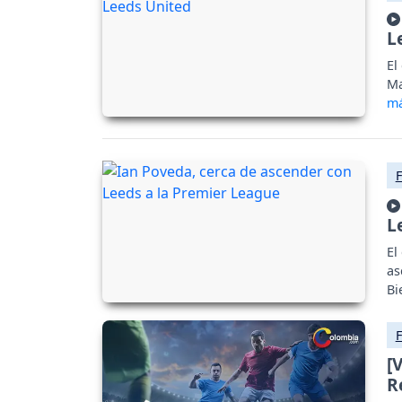
L
El
Ma
L
El
as
Bi
[
R