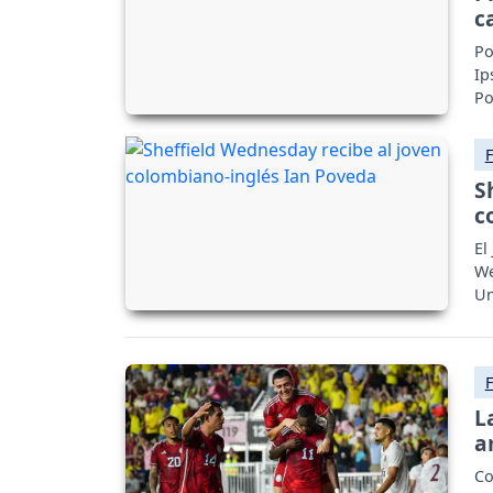
c
Po
Ip
Po
S
c
El
We
Un
L
a
Co