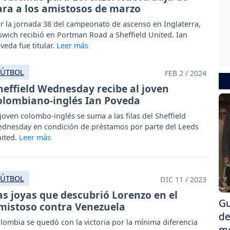
ara a los amistosos de marzo
r la jornada 38 del campeonato de ascenso en Inglaterra,
swich recibió en Portman Road a Sheffield United. Ian
veda fue titular.
FÚTBOL
FEB 2 / 2024
heffield Wednesday recibe al joven
olombiano-inglés Ian Poveda
 joven colombo-inglés se suma a las filas del Sheffield
dnesday en condición de préstamos por parte del Leeds
ited.
FÚTBOL
DIC 11 / 2023
as joyas que descubrió Lorenzo en el
Gu
mistoso contra Venezuela
de
lombia se quedó con la victoria por la mínima diferencia
me