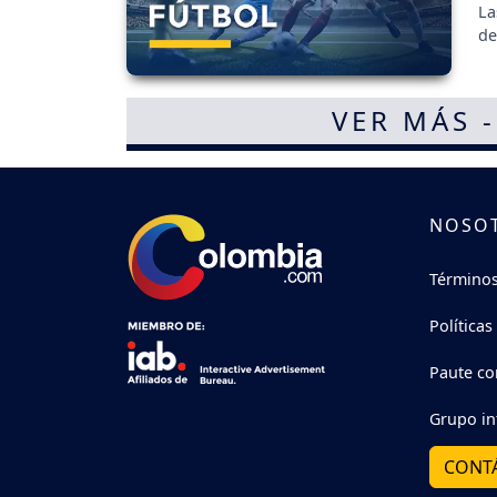
La
de
VER MÁS 
NOSO
Términos
Políticas
Paute co
Grupo in
CONT