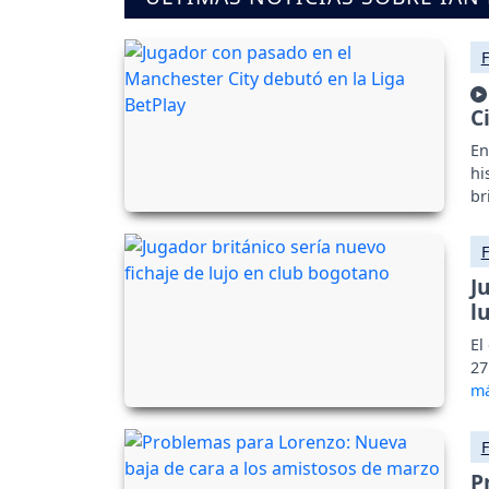
C
En
hi
br
J
l
El
27
P