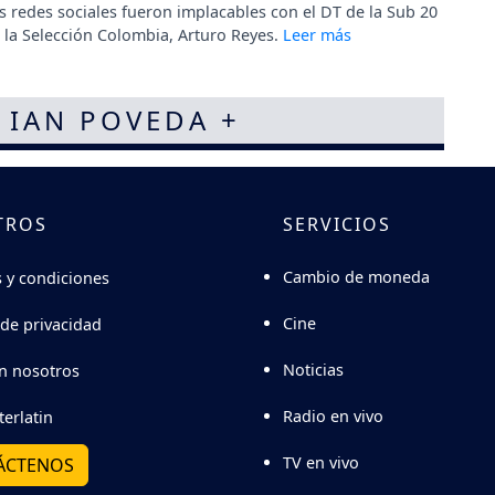
s redes sociales fueron implacables con el DT de la Sub 20
 la Selección Colombia, Arturo Reyes.
- IAN POVEDA +
TROS
SERVICIOS
Cambio de moneda
 y condiciones
Cine
 de privacidad
Noticias
n nosotros
Radio en vivo
terlatin
TV en vivo
ÁCTENOS