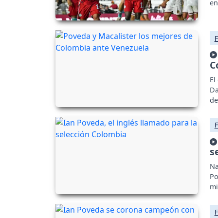
en
C
El
Da
de
23
s
Na
Po
mi