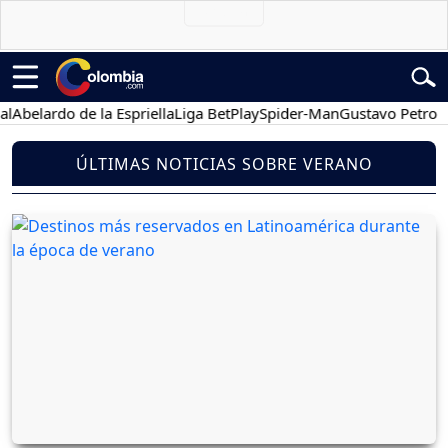
elardo de la Espriella
Liga BetPlay
Spider-Man
Gustavo Petro
Po
ÚLTIMAS NOTICIAS SOBRE VERANO