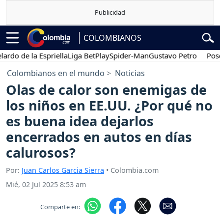
COLOMBIANOS
 de la Espriella
Liga BetPlay
Spider-Man
Gustavo Petro
Posesión
Colombianos en el mundo
Noticias
Olas de calor son enemigas de
los niños en EE.UU. ¿Por qué no
es buena idea dejarlos
encerrados en autos en días
calurosos?
Por:
Juan Carlos Garcia Sierra
• Colombia.com
Mié, 02 Jul 2025 8:53 am
Comparte en: