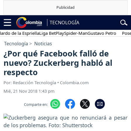
TECNOLOGÍA
de la Espriella
Liga BetPlay
Spider-Man
Gustavo Petro
Posesión 
Tecnología
Noticias
¿Por qué Facebook falló de
nuevo? Zuckerberg habló al
respecto
Por: Redacción Tecnología • Colombia.com
Mié, 21 Nov 2018 1:43 pm
Comparte en: