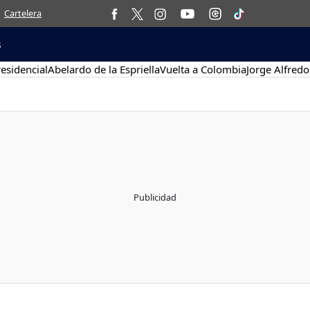
Cartelera
s
esidencial
Abelardo de la Espriella
Vuelta a Colombia
Jorge Alfredo