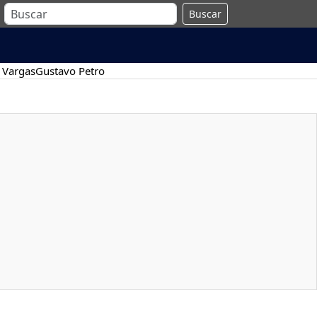
Buscar
 Vargas
Gustavo Petro