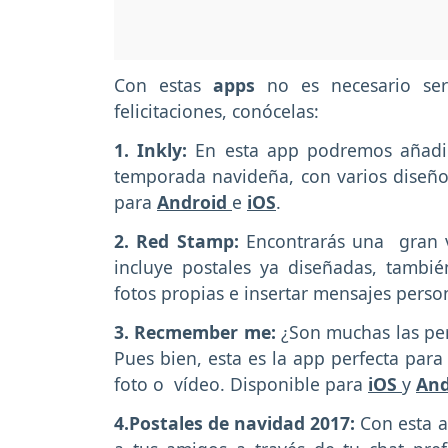
Con estas
apps
no es necesario se
felicitaciones, conócelas:
1. Inkly:
En esta app podremos añadir
temporada navideña, con varios diseños
para
Android
e
iOS
.
2. Red Stamp:
Encontrarás una gran v
incluye postales ya diseñadas, tambié
fotos propias e insertar mensajes perso
3. Recmember me:
¿Son muchas las per
Pues bien, esta es la app perfecta para
foto o vídeo. Disponible para
iOS
y
And
4.Postales de navidad 2017:
Con esta a