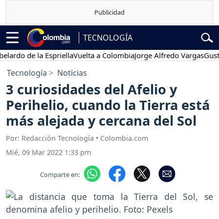
TECNOLOGÍA
o de la Espriella
Vuelta a Colombia
Jorge Alfredo Vargas
Gustavo 
Tecnología
Noticias
3 curiosidades del Afelio y
Perihelio, cuando la Tierra está
más alejada y cercana del Sol
Por: Redacción Tecnología • Colombia.com
Mié, 09 Mar 2022 1:33 pm
Comparte en: