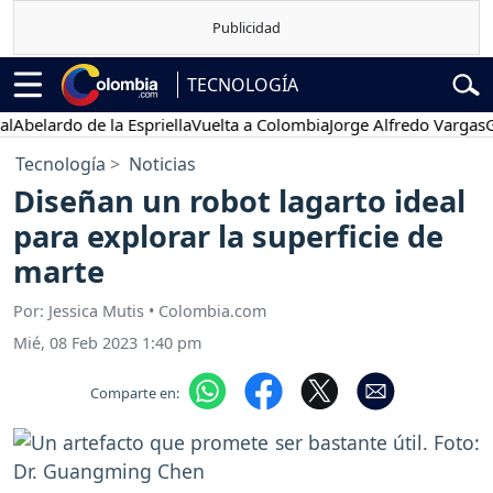
TECNOLOGÍA
elardo de la Espriella
Vuelta a Colombia
Jorge Alfredo Vargas
Gust
Tecnología
Noticias
Diseñan un robot lagarto ideal
para explorar la superficie de
marte
Por: Jessica Mutis • Colombia.com
Mié, 08 Feb 2023 1:40 pm
Comparte en: