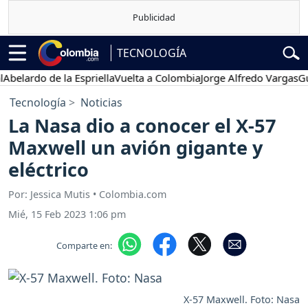
TECNOLOGÍA
ardo de la Espriella
Vuelta a Colombia
Jorge Alfredo Vargas
Gustav
Tecnología
Noticias
La Nasa dio a conocer el X-57
Maxwell un avión gigante y
eléctrico
Por: Jessica Mutis • Colombia.com
Mié, 15 Feb 2023 1:06 pm
Comparte en:
X-57 Maxwell. Foto: Nasa