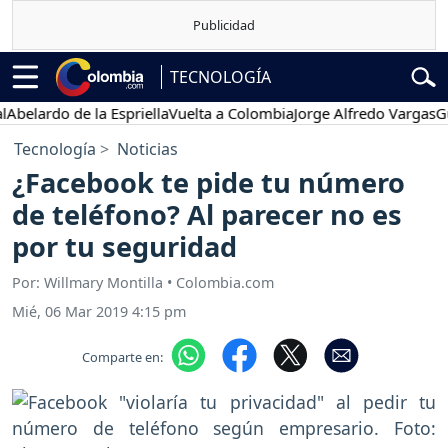
TECNOLOGÍA
rdo de la Espriella
Vuelta a Colombia
Jorge Alfredo Vargas
Gustavo
Tecnología
Noticias
¿Facebook te pide tu número
de teléfono? Al parecer no es
por tu seguridad
Por: Willmary Montilla • Colombia.com
Mié, 06 Mar 2019 4:15 pm
Comparte en: