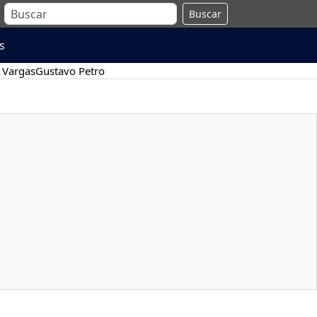
Buscar
s
 Vargas
Gustavo Petro