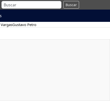
Buscar
s
 Vargas
Gustavo Petro