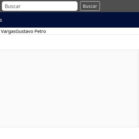
Buscar
s
 Vargas
Gustavo Petro