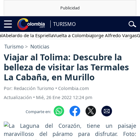
TURISMO
lardo de la Espriella
Vuelta a Colombia
Jorge Alfredo Vargas
Gusta
Turismo
Noticias
Viajar al Tolima: Descubre la
belleza de visitar las Termales
La Cabaña, en Murillo
Por: Redacción Turismo • Colombia.com
Actualización
•
Mié, 26 Ene 2022 12:24 pm
Comparte en: