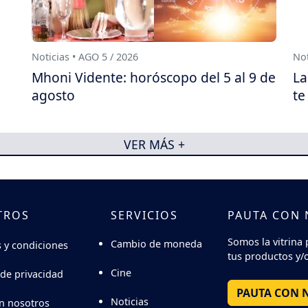
Noticias • AGO 5 / 2026
Not
Mhoni Vidente: horóscopo del 5 al 9 de
La
agosto
te
VER MÁS +
TROS
SERVICIOS
PAUTA CON
Somos la vitrina 
Cambio de moneda
 y condiciones
tus productos y/o
Cine
 de privacidad
PAUTA CON 
Noticias
n nosotros