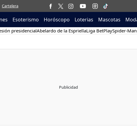
Cartelera
nes
Esoterismo
Horóscopo
Loterias
Mascotas
Moda
sión presidencial
Abelardo de la Espriella
Liga BetPlay
Spider-Man