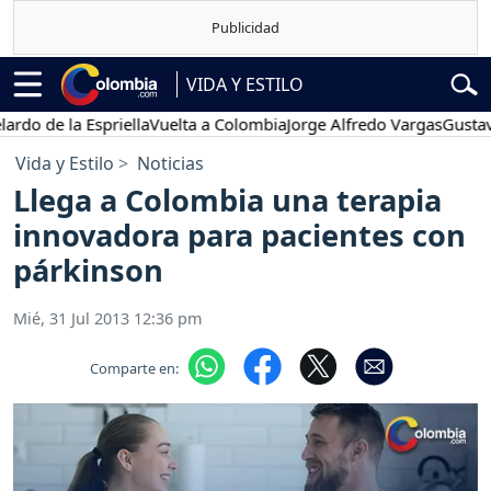
VIDA Y ESTILO
la Espriella
Vuelta a Colombia
Jorge Alfredo Vargas
Gustavo Petro
Vida y Estilo
Noticias
Llega a Colombia una terapia
innovadora para pacientes con
párkinson
Mié, 31 Jul 2013 12:36 pm
Comparte en: