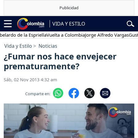
VIDA Y ESTILO
 de la Espriella
Vuelta a Colombia
Jorge Alfredo Vargas
Gustavo P
Vida y Estilo
Noticias
¿Fumar nos hace envejecer
prematuramente?
Sáb, 02 Nov 2013 4:32 am
Comparte en: