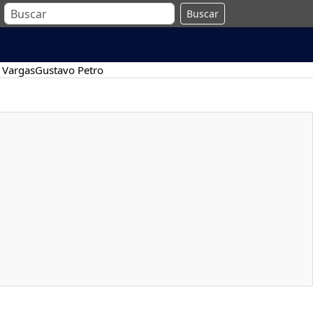
Buscar
 Vargas
Gustavo Petro