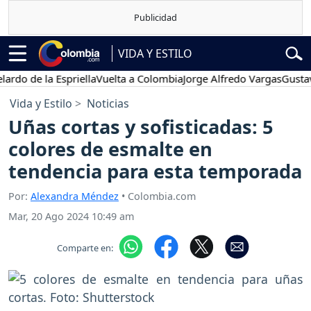
VIDA Y ESTILO
e la Espriella
Vuelta a Colombia
Jorge Alfredo Vargas
Gustavo Pet
Vida y Estilo
Noticias
Uñas cortas y sofisticadas: 5
colores de esmalte en
tendencia para esta temporada
Por:
Alexandra Méndez
• Colombia.com
Mar, 20 Ago 2024 10:49 am
Comparte en: