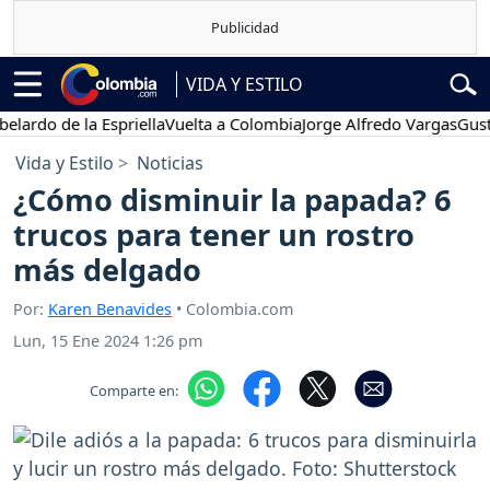
VIDA Y ESTILO
o de la Espriella
Vuelta a Colombia
Jorge Alfredo Vargas
Gustavo P
Vida y Estilo
Noticias
¿Cómo disminuir la papada? 6
trucos para tener un rostro
más delgado
Por:
Karen Benavides
• Colombia.com
Lun, 15 Ene 2024 1:26 pm
Comparte en: