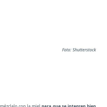
Foto: Shutterstock
 mézclalo con la miel
para que se integren bien