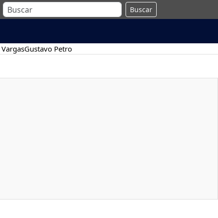
Buscar
 Vargas
Gustavo Petro