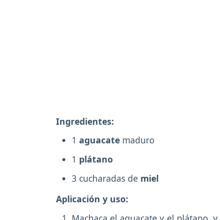
Ingredientes:
1
aguacate
maduro
1
plátano
3 cucharadas de
miel
Aplicación y uso:
Machaca el aguacate y el plátano, y