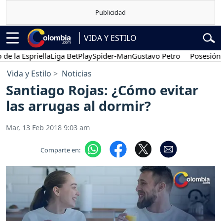
VIDA Y ESTILO
la Espriella
Liga BetPlay
Spider-Man
Gustavo Petro
Posesión pre
Vida y Estilo
Noticias
Santiago Rojas: ¿Cómo evitar
las arrugas al dormir?
Mar, 13 Feb 2018 9:03 am
Comparte en: