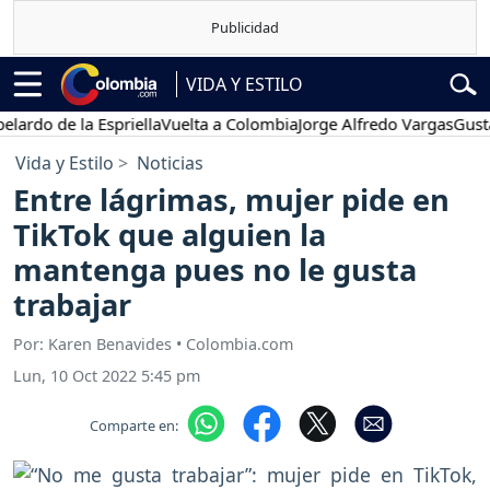
VIDA Y ESTILO
 de la Espriella
Vuelta a Colombia
Jorge Alfredo Vargas
Gustavo Pe
Vida y Estilo
Noticias
Entre lágrimas, mujer pide en
TikTok que alguien la
mantenga pues no le gusta
trabajar
Por: Karen Benavides • Colombia.com
Lun, 10 Oct 2022 5:45 pm
Comparte en: