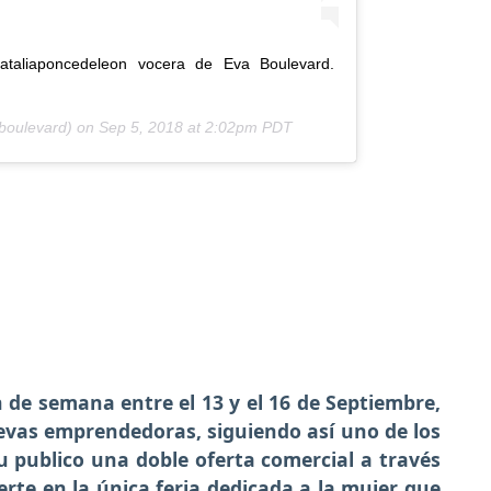
ataliaponcedeleon vocera de Eva Boulevard.
boulevard) on
Sep 5, 2018 at 2:02pm PDT
n de semana entre el 13 y el 16 de Septiembre,
evas emprendedoras, siguiendo así uno de los
su publico una doble oferta comercial a través
erte en la única feria dedicada a la mujer que