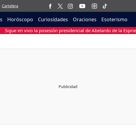
Cartelera
as
Horóscopo
Curiosidades
Oraciones
Esoterismo
Sigue en vivo la posesión presidencial de Abelardo de la Esprie