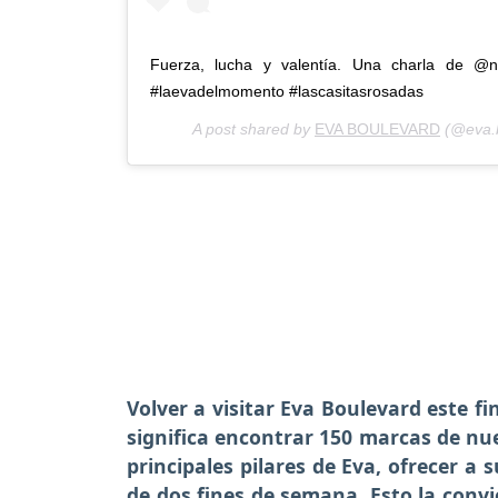
Fuerza, lucha y valentía. Una charla de @n
#laevadelmomento #lascasitasrosadas
A post shared by
EVA BOULEVARD
(@eva.
Volver a visitar Eva Boulevard este fi
significa encontrar 150 marcas de nu
principales pilares de Eva, ofrecer a 
de dos fines de semana. Esto la convi