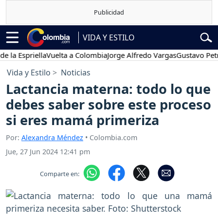
VIDA Y ESTILO
spriella
Vuelta a Colombia
Jorge Alfredo Vargas
Gustavo Petro
P
Vida y Estilo
Noticias
Lactancia materna: todo lo que
debes saber sobre este proceso
si eres mamá primeriza
Por:
Alexandra Méndez
• Colombia.com
Jue, 27 Jun 2024 12:41 pm
Comparte en: