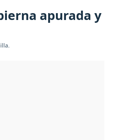
pierna apurada y
lla.