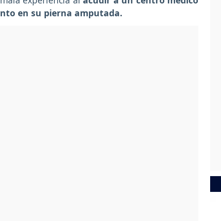
u mala experiencia al
acudir a un centro médico
iento en su pierna amputada.