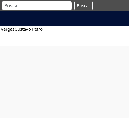
Buscar
 Vargas
Gustavo Petro