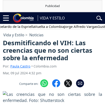
VIDA Y ESTILO
o de la Espriella
Vuelta a Colombia
Jorge Alfredo Vargas
Gustavo 
Vida y Estilo
Noticias
Desmitificando el VIH: Las
creencias que no son ciertas
sobre la enfermedad
Por:
Paula Castro
• Colombia.com
Mar, 09 Jul 2024 4:32 pm
Comparte en: