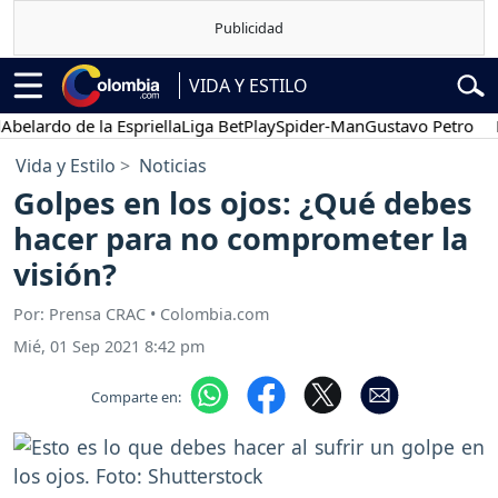
VIDA Y ESTILO
lardo de la Espriella
Liga BetPlay
Spider-Man
Gustavo Petro
Pos
Vida y Estilo
Noticias
Golpes en los ojos: ¿Qué debes
hacer para no comprometer la
visión?
Por: Prensa CRAC • Colombia.com
Mié, 01 Sep 2021 8:42 pm
Comparte en: