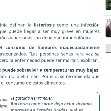
inic definen la
listeriosis
como una infección
 que puede llegar a ser muy grave en mujeres
ños y personas con debilidad inmunológica.
e
l consumo de fiambres inadecuadamente
asteurizados. “Las personas sanas rara vez se
 pero la enfermedad puede ser mortal”, explican.
ue
puede sobrevivir a temperaturas muy bajas,
ación no la eliminan. Por ello, se recomienda que
n el consumo de estos alimentos.
Te gustaría leer también:
Bacteria come carne deja ocho víctimas
mortales en Estados Unidos: qué es,