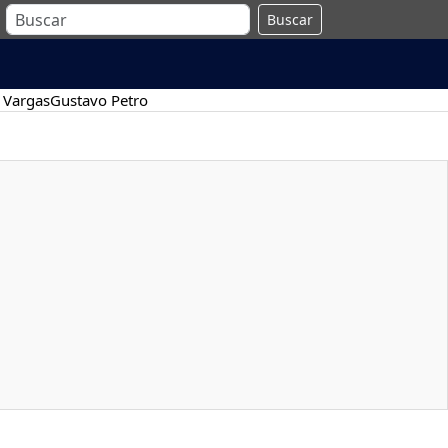
Buscar
 Vargas
Gustavo Petro