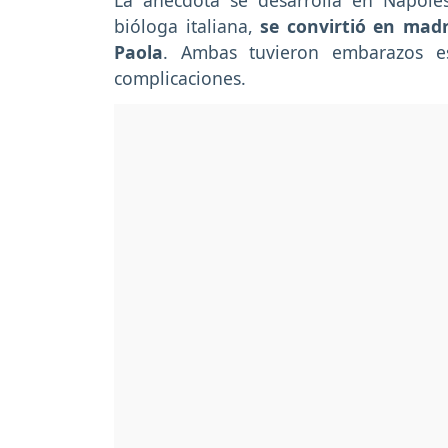
La anécdota se desarrolla en Nápole
bióloga italiana,
se convirtió en madr
Paola
. Ambas tuvieron embarazos es
complicaciones.