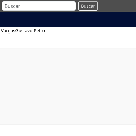
Buscar
 Vargas
Gustavo Petro