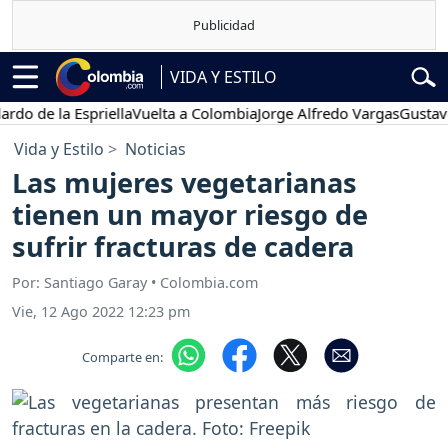
VIDA Y ESTILO
e la Espriella
Vuelta a Colombia
Jorge Alfredo Vargas
Gustavo Petr
Vida y Estilo
Noticias
Las mujeres vegetarianas
tienen un mayor riesgo de
sufrir fracturas de cadera
Por: Santiago Garay • Colombia.com
Vie, 12 Ago 2022 12:23 pm
Comparte en: