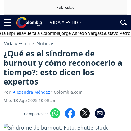
VIDA Y ESTILO
riella
Vuelta a Colombia
Jorge Alfredo Vargas
Gustavo Petro
Pos
Vida y Estilo
Noticias
¿Qué es el síndrome de
burnout y cómo reconocerlo a
tiempo?: esto dicen los
expertos
Por:
Alexandra Méndez
• Colombia.com
Mié, 13 Ago 2025 10:08 am
Comparte en: