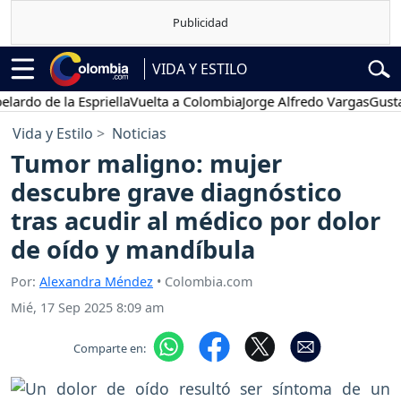
VIDA Y ESTILO
o de la Espriella
Vuelta a Colombia
Jorge Alfredo Vargas
Gustavo P
Vida y Estilo
Noticias
Tumor maligno: mujer
descubre grave diagnóstico
tras acudir al médico por dolor
de oído y mandíbula
Por:
Alexandra Méndez
• Colombia.com
Mié, 17 Sep 2025 8:09 am
Comparte en: