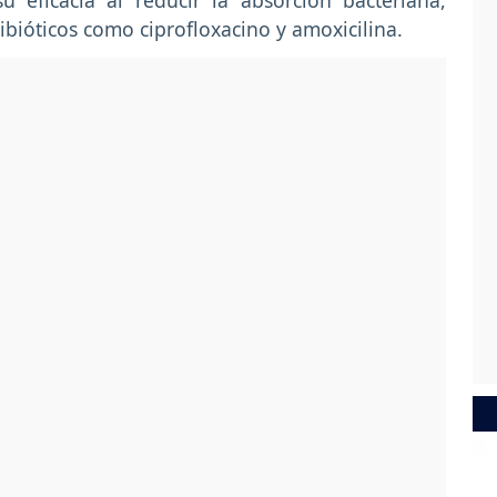
su eficacia al reducir la absorción bacteriana,
tibióticos como ciprofloxacino y amoxicilina.