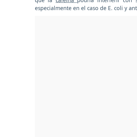
que la
cafeína
podría interferir con 
especialmente en el caso de E. coli y an