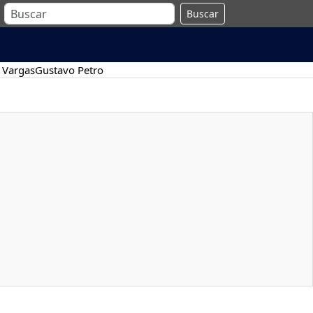
Buscar
 Vargas
Gustavo Petro