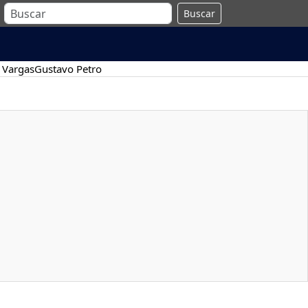
Buscar
 Vargas
Gustavo Petro