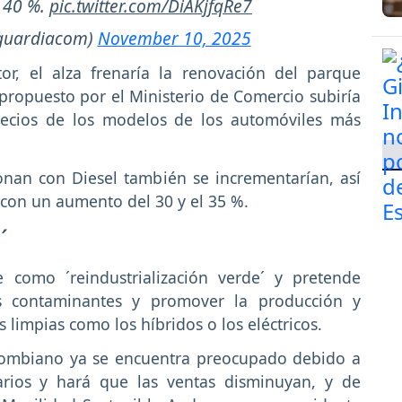
l 40 %.
pic.twitter.com/DiAKjfqRe7
guardiacom)
November 10, 2025
or, el alza frenaría la renovación del parque
ropuesto por el Ministerio de Comercio subiría
precios de los modelos de los automóviles más
onan con Diesel también se incrementarían, así
 con un aumento del 30 y el 35 %.
´
 como ´reindustrialización verde´ y pretende
os contaminantes y promover la producción y
limpias como los híbridos o los eléctricos.
colombiano ya se encuentra preocupado debido a
rios y hará que las ventas disminuyan, y de