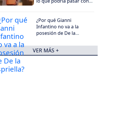
lo que podría pasar con
su precio en los
próximos meses
¿Por qué Gianni
Infantino no va a la
posesión de De la
Espriella?
VER MÁS +