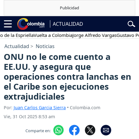
ACTUALIDAD
 Espriella
Vuelta a Colombia
Jorge Alfredo Vargas
Gustavo Petro
Actualidad
Noticias
ONU no le come cuento a
EE.UU. y asegura que
operaciones contra lanchas en
el Caribe son ejecuciones
extrajudiciales
Por:
Juan Carlos Garcia Sierra
• Colombia.com
Vie, 31 Oct 2025 8:53 am
Comparte en: