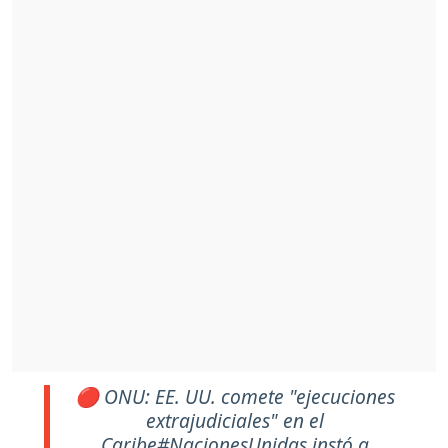
🔴 ONU: EE. UU. comete "ejecuciones
extrajudiciales" en el
Caribe
#NacionesUnidas
instó a