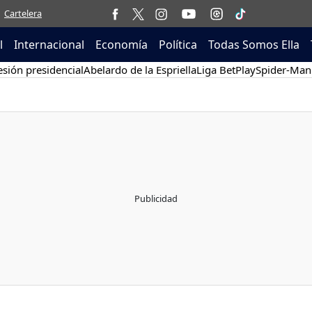
Cartelera
l
Internacional
Economía
Política
Todas Somos Ella
sión presidencial
Abelardo de la Espriella
Liga BetPlay
Spider-Man