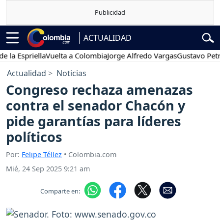
ACTUALIDAD
spriella
Vuelta a Colombia
Jorge Alfredo Vargas
Gustavo Petro
P
Actualidad
Noticias
Congreso rechaza amenazas
contra el senador Chacón y
pide garantías para líderes
políticos
Por:
Felipe Téllez
• Colombia.com
Mié, 24 Sep 2025 9:21 am
Comparte en: