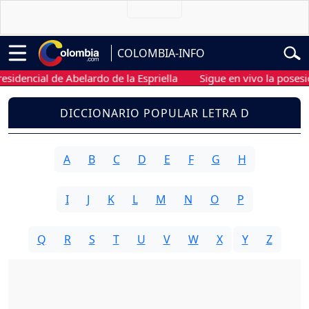
COLOMBIA-INFO
idencial de Abelardo de la Espriella
Sigue en vivo la posesión
DICCIONARIO POPULAR LETRA D
A
B
C
D
E
F
G
H
I
J
K
L
M
N
O
P
Q
R
S
T
U
V
W
X
Y
Z