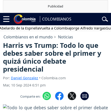
COLOMBIANOS
o de la Espriella
Vuelta a Colombia
Jorge Alfredo Vargas
Gustavo P
Colombianos en el mundo
Noticias
Harris vs Trump: Todo lo que
debes saber sobre el primer y
quizá único debate
presidencial
Por:
Daniel Gonzalez
• Colombia.com
Mar, 10 Sep 2024 6:51 pm
Comparte en: