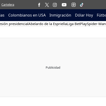
Cartelera
ias
Colombianos en USA
Inmigración
Dólar Hoy
Fútb
sión presidencial
Abelardo de la Espriella
Liga BetPlay
Spider-Man