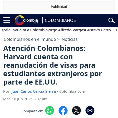
COLOMBIANOS
lla
Vuelta a Colombia
Jorge Alfredo Vargas
Gustavo Petro
Posesi
Colombianos en el mundo
Noticias
Atención Colombianos:
Harvard cuenta con
reanudación de visas para
estudiantes extranjeros por
parte de EE.UU.
Por:
Juan Carlos Garcia Sierra
• Colombia.com
Mar, 10 Jun 2025 8:07 am
Comparte en: