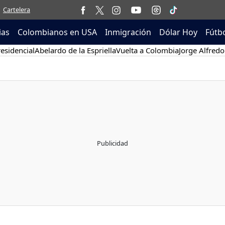
Cartelera
ias
Colombianos en USA
Inmigración
Dólar Hoy
Fútb
esidencial
Abelardo de la Espriella
Vuelta a Colombia
Jorge Alfredo