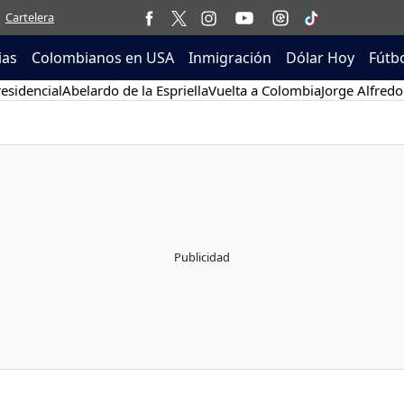
Cartelera
ias
Colombianos en USA
Inmigración
Dólar Hoy
Fútb
esidencial
Abelardo de la Espriella
Vuelta a Colombia
Jorge Alfredo