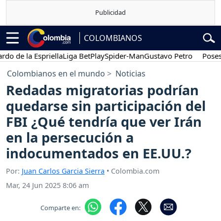
COLOMBIANOS
e la Espriella
Liga BetPlay
Spider-Man
Gustavo Petro
Posesión p
Colombianos en el mundo
Noticias
Redadas migratorias podrían
quedarse sin participación del
FBI ¿Qué tendría que ver Irán
en la persecución a
indocumentados en EE.UU.?
Por:
Juan Carlos Garcia Sierra
• Colombia.com
Mar, 24 Jun 2025 8:06 am
Comparte en: