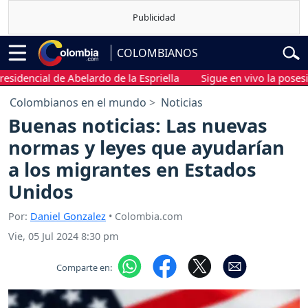
COLOMBIANOS
ncial de Abelardo de la Espriella
Sigue en vivo la posesión pr
Colombianos en el mundo
Noticias
Buenas noticias: Las nuevas
normas y leyes que ayudarían
a los migrantes en Estados
Unidos
Por:
Daniel Gonzalez
• Colombia.com
Vie, 05 Jul 2024 8:30 pm
Comparte en: