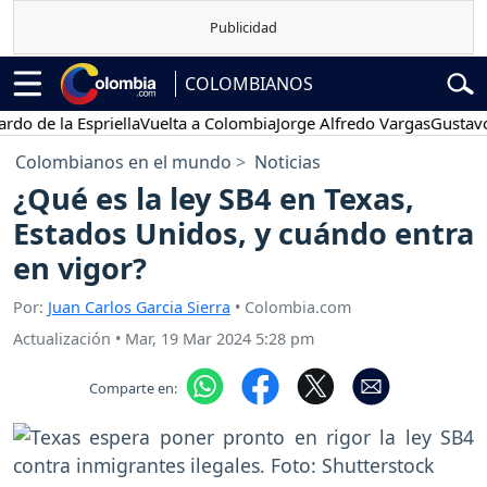
COLOMBIANOS
e la Espriella
Vuelta a Colombia
Jorge Alfredo Vargas
Gustavo Pet
Colombianos en el mundo
Noticias
¿Qué es la ley SB4 en Texas,
Estados Unidos, y cuándo entra
en vigor?
Por:
Juan Carlos Garcia Sierra
• Colombia.com
Actualización
•
Mar, 19 Mar 2024 5:28 pm
Comparte en: