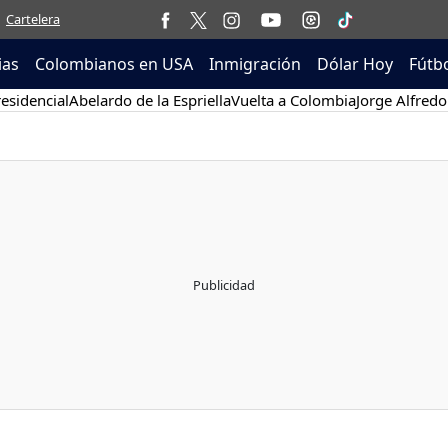
Cartelera
ias
Colombianos en USA
Inmigración
Dólar Hoy
Fútb
esidencial
Abelardo de la Espriella
Vuelta a Colombia
Jorge Alfredo