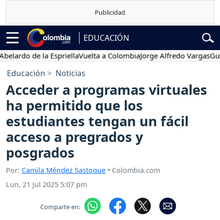
EDUCACIÓN
ardo de la Espriella
Vuelta a Colombia
Jorge Alfredo Vargas
Gustav
Educación
Noticias
Acceder a programas virtuales
ha permitido que los
estudiantes tengan un fácil
acceso a pregrados y
posgrados
Por:
Camila Méndez Sastoque
• Colombia.com
Lun, 21 Jul 2025 5:07 pm
Comparte en: