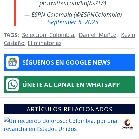
pic.twitter.com/ltbfbs7iV4
— ESPN Colombia (@ESPNColombia)
September 5, 2025
TAGS:
Selección Colombia
,
Daniel Muñoz
,
Kevin
Castaño
,
Eliminatorias
SÍGUENOS EN GOOGLE NEWS
ÚNETE AL CANAL EN WHATSAPP
ARTÍCULOS RELACIONADOS