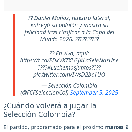
?? Daniel Muñoz, nuestro lateral,
entregó su opinión y mostró su
felicidad tras clasficar a la Copa del
Mundo 2026. ??????????
?? En vivo, aquí:
https://t.co/EDkVKZXLGJ
#LaSeleNosUne
????
#LuchemosJuntos
????
pic.twitter.com/IWsD2bc1UO
— Selección Colombia
(@FCFSeleccionCol)
September 5, 2025
¿Cuándo volverá a jugar la
Selección Colombia?
El partido, programado para el próximo
martes 9